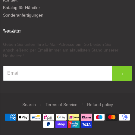
Kontakt
Katalog für Händler
Sonderanfertigungen
Newsletter
Geben Sie unten Ihre E-Mail-Adresse ein. So bleiben Sie
anschließend per Email immer am aktuellsten Stand unserer
Neuheiten!
→
Search
/
Terms of Service
/
Refund policy
Navigation:
Footer