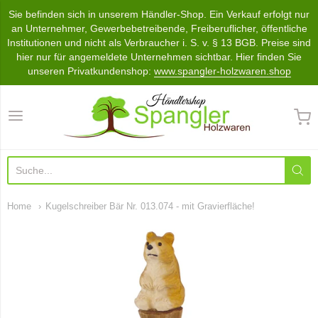
Sie befinden sich in unserem Händler-Shop. Ein Verkauf erfolgt nur
an Unternehmer, Gewerbebetreibende, Freiberuflicher, öffentliche
Institutionen und nicht als Verbraucher i. S. v. § 13 BGB. Preise sind
hier nur für angemeldete Unternehmen sichtbar. Hier finden Sie
unseren Privatkundenshop:
www.spangler-holzwaren.shop
Händlershop Spangler Holzwa
Home
Kugelschreiber Bär Nr. 013.074 - mit Gravierfläche!