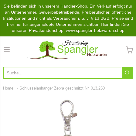
Sie befinden sich in unserem Händler-Shop. Ein Verkauf erfolgt nur
an Unternehmer, Gewerbebetreibende, Freiberuflicher, öffentliche
Institutionen und nicht als Verbraucher i. S. v. § 13 BGB. Preise sind
hier nur für angemeldete Unternehmen sichtbar. Hier finden Sie
unseren Privatkundenshop:
www.spangler-holzwaren.shop
Händlershop Spangler Holzwa
Home
Schlüsselanhänger Zebra geschnitzt Nr. 013.250