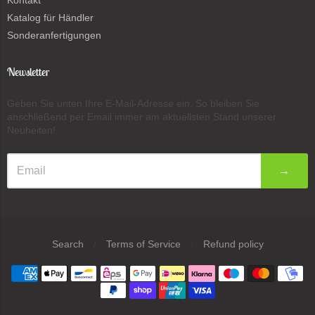
Kontakt
Katalog für Händler
Sonderanfertigungen
Newsletter
Geben Sie unten Ihre E-Mail-Adresse ein. So bleiben Sie
anschließend per Email immer am aktuellsten Stand unserer
Neuheiten!
→
Search
/
Terms of Service
/
Refund policy
Navigation:
Footer